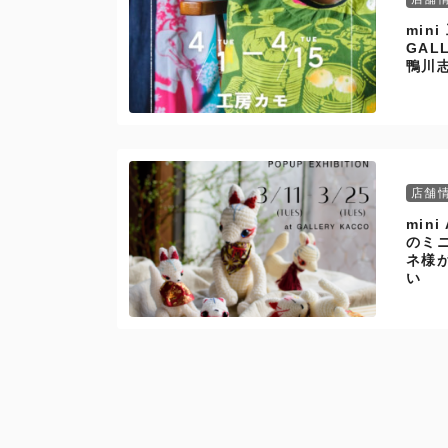
min
GA
鴨川
店舗
min
のミ
ネ様
い