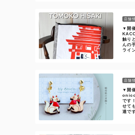
店舗
▼開催
KA
触り
んの
ライ
店舗
▼開催
oni
です
せて
達で