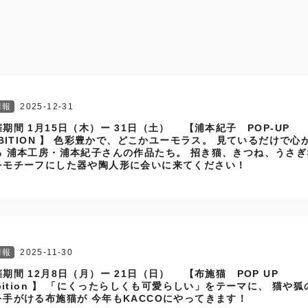
情報
2025-12-31
期間 1月15日（木）ー 31日（土） 【浦本紀子 POP-UP
IBITION 】 色彩豊かで、どこかユーモラス。 見ているだけで心
る 浦本工房・浦本紀子さんの作品たち。 招き猫、きつね、うさぎ
をモチーフにした器や陶人形に会いに来てください！
情報
2025-11-30
期間 12月8日（月）ー 21日（日） 【布施猫 POP UP
ibition 】 「にくったらしくも可愛らしい」をテーマに、 猫や狐
を手がける布施猫が 今年もKACCOにやってきます！