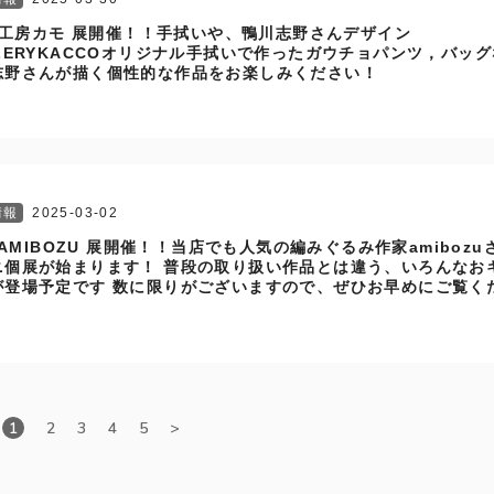
i 工房カモ 展開催！！手拭いや、鴨川志野さんデザイン
LLERYKACCOオリジナル手拭いで作ったガウチョパンツ，バッ
志野さんが描く個性的な作品をお楽しみください！
情報
2025-03-02
i AMIBOZU 展開催！！当店でも人気の編みぐるみ作家amibozu
ニ個展が始まります！ 普段の取り扱い作品とは違う、いろんなお
が登場予定です 数に限りがございますので、ぜひお早めにご覧く
1
2
3
4
5
>