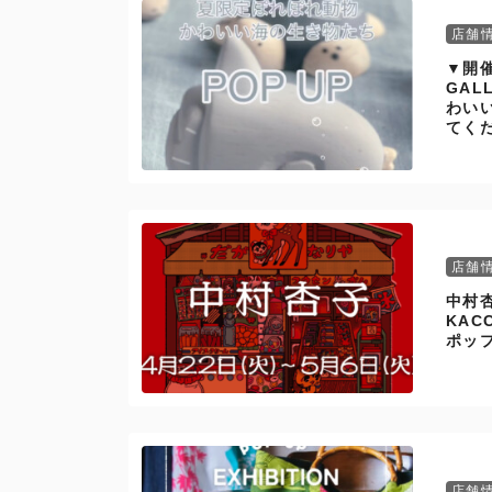
店舗
▼開催
GAL
わい
てく
店舗
中村
KA
ポッ
店舗