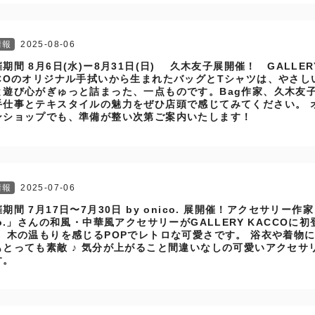
情報
2025-08-06
期間 8月6日(水)ー8月31日(日) 久木友子展開催！ GALLER
CCOのオリジナル手拭いから生まれたバッグとTシャツは、やさし
と遊び心がぎゅっと詰まった、一点ものです。Bag作家、久木友
手仕事とテキスタイルの魅力をぜひ店頭で感じてみてください。 
ンショップでも、準備が整い次第ご案内いたします！
情報
2025-07-06
期間 7月17日〜7月30日 by onico. 展開催！アクセサリー作家
co.」さんの和風・中華風アクセサリーがGALLERY KACCOに初
！ 木の温もりを感じるPOPでレトロな可愛さです。 浴衣や着物
もとっても素敵 ♪ 気分が上がること間違いなしの可愛いアクセサ
す。