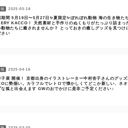
情報
2025-05-18
期間 5月19日〜5月27日✨夏限定✨ぽれぽれ動物 海の生き物たち 
LERY KACCO！ 天然素材と手作りのぬくもりがたっぷり詰まっ
い動物たちに癒されませんか？ とっておきの癒しグッズを見つけ
ださい
情報
2025-04-16
杏子展 開催！ 京都出身のイラストレーター中村杏子さんのグッズ
CCOに勢揃い。カラフルでレトロで懐かしくてどこか新しい、ネ
プな狐と出会えます GWのおでかけに是非ご予定ください♪
情報
2025-03-30