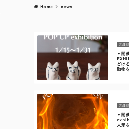
Home
news
店舗
▼開催
EXH
どけ
動物
店舗
▼開催
exh
人形