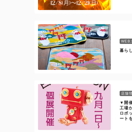
WEB
暮ら
店舗
▼開催
工場
ロボ
ート