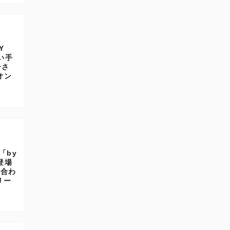
Y
い手
子さ
オン
「by
登場
に合わ
リー